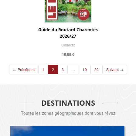
Guide du Routard Charentes
2026/27
Collectif
10,99 €
(current)
← Précédent
1
2
3
…
19
20
Suivant →
DESTINATIONS
Toutes les zones géographiques dont vous rêvez