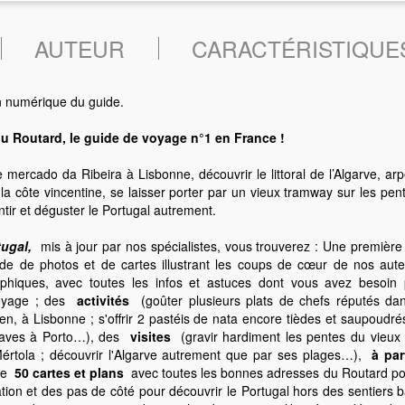
AUTEUR
CARACTÉRISTIQUE
n numérique du guide.
du Routard, le guide de voyage n°1 en France !
e mercado da Ribeira à Lisbonne, découvrir le littoral de l’Algarve, arp
la côte vincentine, se laisser porter par un vieux tramway sur les pen
tir et déguster le Portugal autrement.
ugal,
mis à jour par nos spécialistes, vous trouverez : Une première
aide de photos et de cartes illustrant les coups de cœur de nos a
phiques, avec toutes les infos et astuces dont vous avez besoin po
oyage ; des
activités
(goûter plusieurs plats de chefs réputés d
ien, à Lisbonne ; s'offrir 2 pastéis de nata encore tièdes et saupoudré
caves à Porto…), des
visites
(gravir hardiment les pentes du vieux 
értola ; découvrir l'Algarve autrement que par ses plages…),
à par
 de
50 cartes et plans
avec toutes les bonnes adresses du Routard posi
nation et des pas de côté pour découvrir le Portugal hors des sentiers 