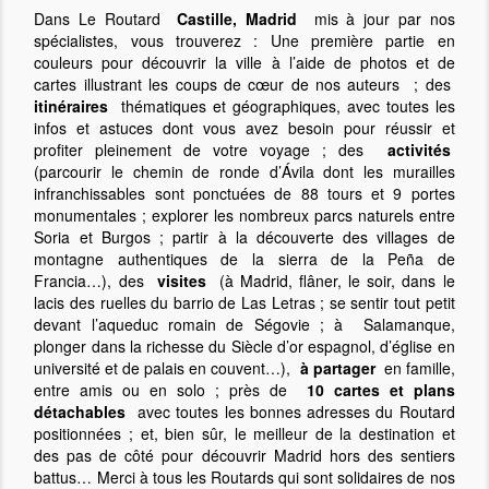
Dans Le Routard
Castille, Madrid
mis à jour par nos
spécialistes, vous trouverez : Une première partie en
couleurs pour découvrir la ville à l’aide de photos et de
cartes illustrant les coups de cœur de nos auteurs ; des
itinéraires
thématiques et géographiques, avec toutes les
infos et astuces dont vous avez besoin pour réussir et
profiter pleinement de votre voyage ; des
activités
(parcourir le chemin de ronde d’Ávila dont les murailles
infranchissables sont ponctuées de 88 tours et 9 portes
monumentales ; explorer les nombreux parcs naturels entre
Soria et Burgos ; partir à la découverte des villages de
montagne authentiques de la sierra de la Peña de
Francia…), des
visites
(à Madrid, flâner, le soir, dans le
lacis des ruelles du barrio de Las Letras ; se sentir tout petit
devant l’aqueduc romain de Ségovie ; à Salamanque,
plonger dans la richesse du Siècle d’or espagnol, d’église en
université et de palais en couvent…),
à partager
en famille,
entre amis ou en solo ; près de
10 cartes et plans
détachables
avec toutes les bonnes adresses du Routard
positionnées ; et, bien sûr, le meilleur de la destination et
des pas de côté pour découvrir Madrid hors des sentiers
battus… Merci à tous les Routards qui sont solidaires de nos