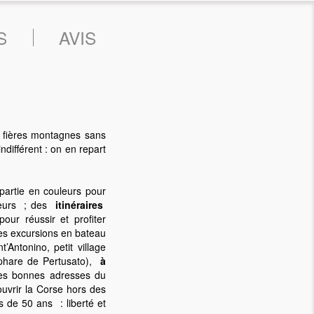
S
AVIS
x fières montagnes sans
ndifférent : on en repart
partie en couleurs pour
uteurs ; des
itinéraires
ur réussir et profiter
des excursions en bateau
’Antonino, petit village
u phare de Pertusato),
à
les bonnes adresses du
ouvrir la Corse hors des
s de 50 ans : liberté et