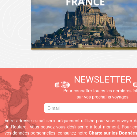
NEWSLETTER
Pour connaître toutes les dernières in
sur vos prochains voyages
Votre adresse e-mail sera uniquement utilisée pour vous envoyer de
du Routard. Vous pouvez vous désinscrire à tout moment.
Pour en
vos données personnelles, consultez notre
Charte sur les Donnée