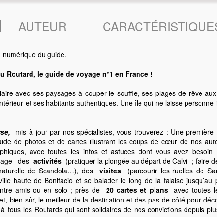
AUTEUR
CARACTÉRISTIQUE
n numérique du guide.
du Routard, le guide de voyage n°1 en France !
laire avec ses paysages à couper le souffle, ses plages de rêve au
l’intérieur et ses habitants authentiques. Une île qui ne laisse personne i
se,
mis à jour par nos spécialistes, vous trouverez : Une première 
l’aide de photos et de cartes illustrant les coups de cœur de nos a
phiques, avec toutes les infos et astuces dont vous avez besoin po
yage ; des
activités
(pratiquer la plongée au départ de Calvi ; faire 
naturelle de Scandola…), des
visites
(parcourir les ruelles de Sant
ville haute de Bonifacio et se balader le long de la falaise jusqu’a
entre amis ou en solo ; près de
20 cartes et plans
avec toutes 
et, bien sûr, le meilleur de la destination et des pas de côté pour déc
à tous les Routards qui sont solidaires de nos convictions depuis plu