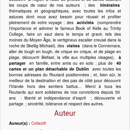
les coups de cœur de nos auteurs ; des
itinéraires
thématiques et géographiques, avec toutes les infos et
astuces dont vous avez besoin pour réussir et profiter
pleinement de votre voyage ; des
activités
(comprendre
l’importance et admirer le fameux Book of Kells au Trinity
College, faire un saut dans le temps et gravir, tels des
moines du Moyen Âge, le vertigineux escalier creusé dans la
roche de Skellig Michael), des
visites
(dans le Connemara,
aller de lough en lough, de crique en crique, et de plage en
plage, découvrir Belfast, la ville aux multiples visages),
à
partager
en famille, entre amis ou en solo ; plus de
40
cartes et un plan détachable de Dublin
avec toutes les
bonnes adresses du Routard positionnées ; et, bien sûr, le
meilleur de la destination et des pas de côté pour découvrir
l’Irlande hors des sentiers battus… Merci à tous les
Routards qui sont solidaires de nos convictions depuis 50
ans : liberté et indépendance d’esprit ; découverte et
partage ; sincérité, tolérance et respect des autres.
Auteur
Auteur(s) :
Collectif