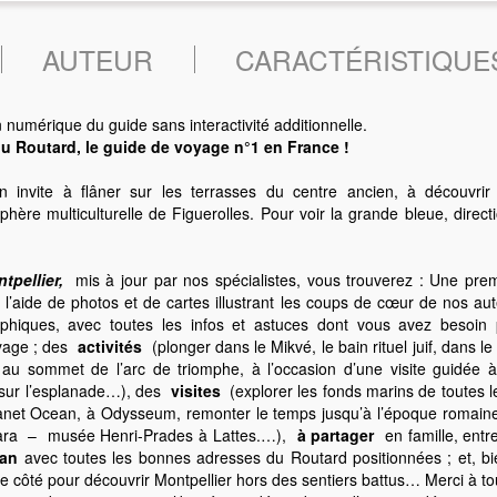
AUTEUR
CARACTÉRISTIQUE
 numérique du guide sans interactivité additionnelle.
du Routard, le guide de voyage n°1 en France !
n invite à flâner sur les terrasses du centre ancien, à découvrir 
phère multiculturelle de Figuerolles. Pour voir la grande bleue, direc
pellier,
mis à jour par nos spécialistes, vous trouverez : Une prem
 à l’aide de photos et de cartes illustrant les coups de cœur de nos 
phiques, avec toutes les infos et astuces dont vous avez besoin po
yage ; des
activités
(plonger dans le Mikvé, le bain rituel juif, dans l
 au sommet de l’arc de triomphe, à l’occasion d’une visite guidée 
 sur l’esplanade…), des
visites
(explorer les fonds marins de toutes
net Ocean, à Odysseum, remonter le temps jusqu’à l’époque romaine
ttara – musée Henri-Prades à Lattes.…),
à partager
en famille, entr
lan
avec toutes les bonnes adresses du Routard positionnées ; et, bie
de côté pour découvrir Montpellier hors des sentiers battus… Merci à to